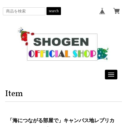
search
Toggle
navigatio
Item
「海につながる部屋で」キャンバス地レプリカ