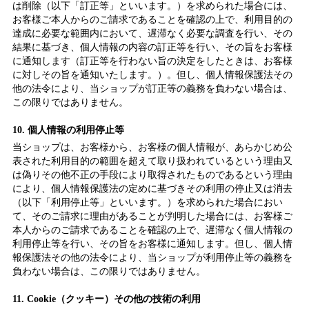
は削除（以下「訂正等」といいます。）を求められた場合には、
お客様ご本人からのご請求であることを確認の上で、利用目的の
達成に必要な範囲内において、遅滞なく必要な調査を行い、その
結果に基づき、個人情報の内容の訂正等を行い、その旨をお客様
に通知します（訂正等を行わない旨の決定をしたときは、お客様
に対しその旨を通知いたします。）。但し、個人情報保護法その
他の法令により、当ショップが訂正等の義務を負わない場合は、
この限りではありません。
10. 個人情報の利用停止等
当ショップは、お客様から、お客様の個人情報が、あらかじめ公
表された利用目的の範囲を超えて取り扱われているという理由又
は偽りその他不正の手段により取得されたものであるという理由
により、個人情報保護法の定めに基づきその利用の停止又は消去
（以下「利用停止等」といいます。）を求められた場合におい
て、そのご請求に理由があることが判明した場合には、お客様ご
本人からのご請求であることを確認の上で、遅滞なく個人情報の
利用停止等を行い、その旨をお客様に通知します。但し、個人情
報保護法その他の法令により、当ショップが利用停止等の義務を
負わない場合は、この限りではありません。
11. Cookie（クッキー）その他の技術の利用