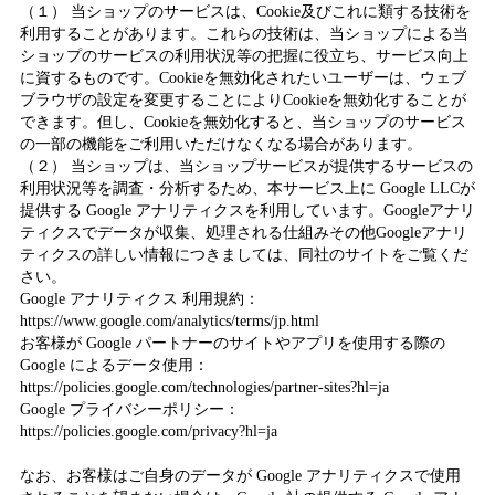
（１） 当ショップのサービスは、Cookie及びこれに類する技術を
利用することがあります。これらの技術は、当ショップによる当
ショップのサービスの利用状況等の把握に役立ち、サービス向上
に資するものです。Cookieを無効化されたいユーザーは、ウェブ
ブラウザの設定を変更することによりCookieを無効化することが
できます。但し、Cookieを無効化すると、当ショップのサービス
の一部の機能をご利用いただけなくなる場合があります。
（２） 当ショップは、当ショップサービスが提供するサービスの
利用状況等を調査・分析するため、本サービス上に Google LLCが
提供する Google アナリティクスを利用しています。Googleアナリ
ティクスでデータが収集、処理される仕組みその他Googleアナリ
ティクスの詳しい情報につきましては、同社のサイトをご覧くだ
さい。
Google アナリティクス 利用規約：
https://www.google.com/analytics/terms/jp.html
お客様が Google パートナーのサイトやアプリを使用する際の
Google によるデータ使用：
https://policies.google.com/technologies/partner-sites?hl=ja
Google プライバシーポリシー：
https://policies.google.com/privacy?hl=ja
なお、お客様はご自身のデータが Google アナリティクスで使用