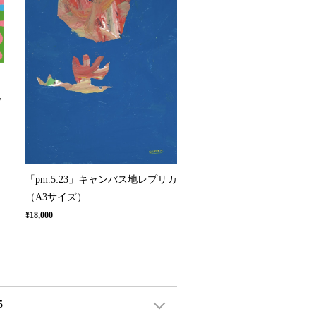
ち
地
「pm.5:23」キャンバス地レプリカ
（A3サイズ）
¥18,000
5