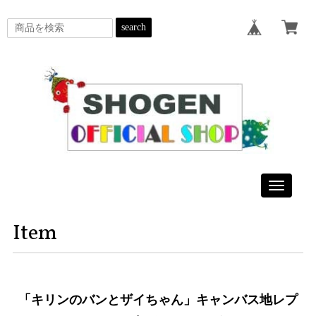
search
Toggle
navigatio
Item
「キリンのバンとザイちゃん」キャンバス地レプ