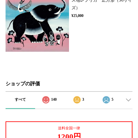
ス地レプリカ 正方形（S6サイ
ズ）
¥25,000
ショップの評価
すべて
140
3
5
送料全国一律
1200円