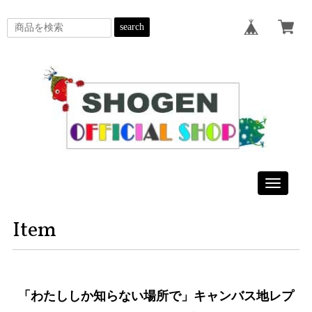
search
Toggle
navigatio
Item
「わたししか知らない場所で」キャンバス地レプ