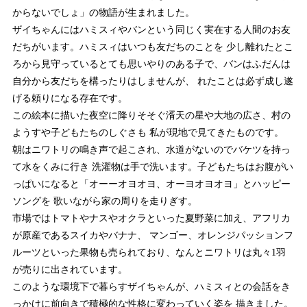
からないでしょ」の物語が生まれました。
ザイちゃんにはハミスィやバンという同じく実在する人間のお友
だちがいます。ハミスィはいつも友だちのことを 少し離れたとこ
ろから見守っているとても思いやりのある子で、バンはふだんは
自分から友だちを構ったりはしませんが、 れたことは必ず成し遂
げる頼りになる存在です。
この絵本に描いた夜空に降りそそぐ湑天の星や大地の広さ、村の
ようすや子どもたちのしぐさも 私が現地で見てきたものです。
朝はニワトリの鳴き声で起こされ、水道がないのでバケツを持っ
て水をくみに行き 洗濯物は手で洗います。子どもたちはお腹がい
っぱいになると「オーーオヨオヨ、オーヨオヨオヨ」とハッピー
ソングを 歌いながら家の周りを走りぎす。
市場ではトマトやナスやオクラといった夏野菜に加え、アフリカ
が原産であるスイカやバナナ、 マンゴー、オレンジパッションフ
ルーツといった果物も売られており、なんとニワトリは丸々1羽
が売りに出されています。
このような環境下で暮らすザイちゃんが、ハミスィとの会話をき
っかけに前向きで積極的な性格に変わっていく姿を 描きました。